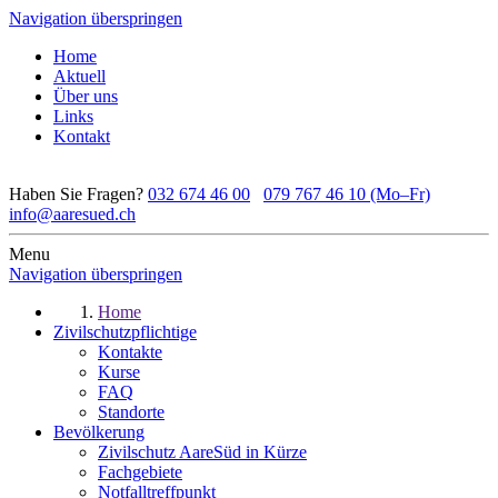
Navigation überspringen
Home
Aktuell
Über uns
Links
Kontakt
Haben Sie Fragen?
032 674 46 00
079 767 46 10 (Mo–Fr)
info@aaresued.ch
Menu
Navigation überspringen
Home
Zivilschutzpflichtige
Kontakte
Kurse
FAQ
Standorte
Bevölkerung
Zivilschutz AareSüd in Kürze
Fachgebiete
Notfalltreffpunkt